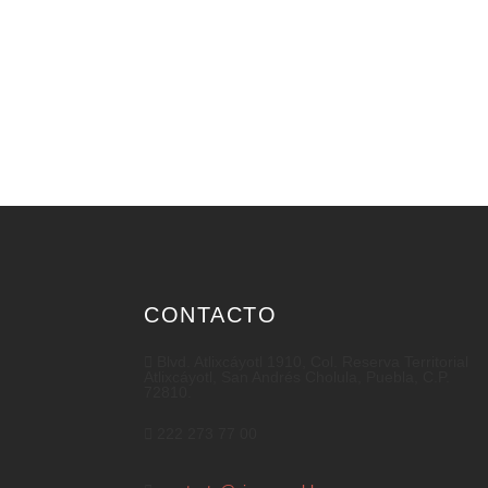
CONTACTO
Blvd. Atlixcáyotl 1910, Col. Reserva Territorial
Atlixcáyotl, San Andrés Cholula, Puebla, C.P.
72810.
222 273 77 00