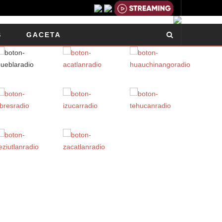
S
GACETA